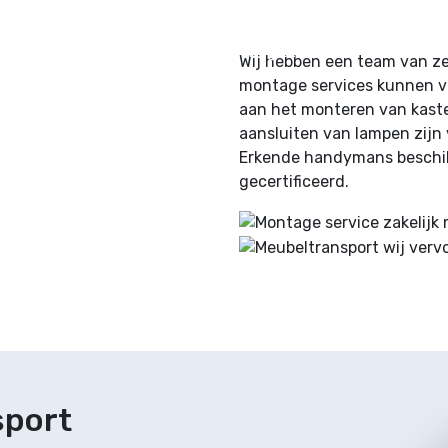
erhuizingen
Opslag
Logistiek
Meubeltra
Wij hebben een team van z
montage services kunnen ver
aan het monteren van kaste
aansluiten van lampen zij
Erkende handymans beschikk
gecertificeerd.
sport